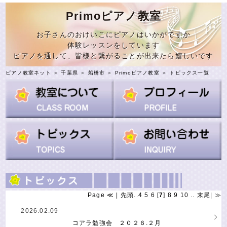
Primoピアノ教室
お子さんのおけいこにピアノはいかがですか
体験レッスンをしています
ピアノを通して、皆様と繋がることが出来たら嬉しいです
ピアノ教室ネット
＞
千葉県
＞
船橋市
＞
Primoピアノ教室
＞ トピックス一覧
Page
≪
|
先頭
..
4
5
6
[
7
]
8
9
10
..
末尾
|
≫
2026.02.09
コアラ勉強会 ２０２６.２月