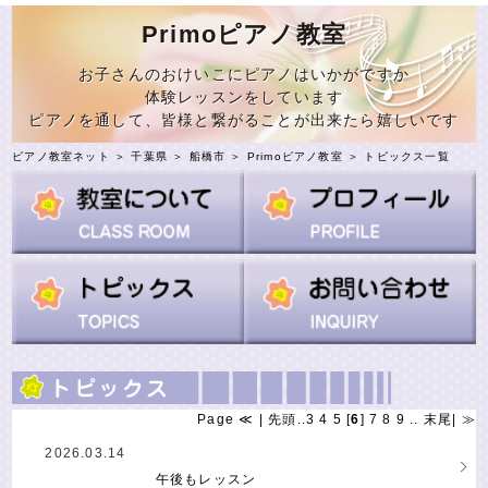
Primoピアノ教室
お子さんのおけいこにピアノはいかがですか
体験レッスンをしています
ピアノを通して、皆様と繋がることが出来たら嬉しいです
ピアノ教室ネット
＞
千葉県
＞
船橋市
＞
Primoピアノ教室
＞ トピックス一覧
Page
≪
|
先頭
..
3
4
5
[
6
]
7
8
9
..
末尾
|
≫
2026.03.14
午後もレッスン