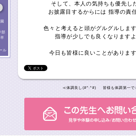
そして、本人の気持ちも優先した
お披露目するからには 指導の責
稚園
ま
色々と考えると頭がグルグルしますが(
学部
指導が少しでも良くなります
）卒
ール
今日も皆様に良いことがありま
≪
体調良し(#^.^#)
皆様も体調第一で