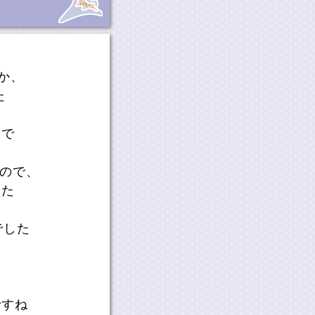
のか、
た
習で
、
たので、
した
でした
ですね