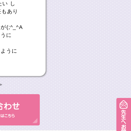
い し
任もあり
;^_^A
ように
すように
≫