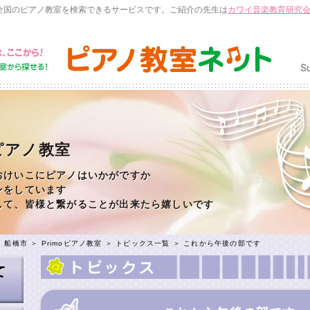
全国のピアノ教室を検索できるサービスです。ご紹介の先生は
カワイ音楽教育研究
oピアノ教室
おけいこにピアノはいかがですか
ンをしています
して、皆様と繋がることが出来たら嬉しいです
＞
船橋市
＞
Primoピアノ教室
＞
トピックス一覧
＞ これから午後の部です