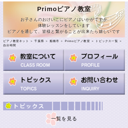
Primoピアノ教室
お子さんのおけいこにピアノはいかがですか
体験レッスンをしています
ピアノを通して、皆様と繋がることが出来たら嬉しいです
ピアノ教室ネット
＞
千葉県
＞
船橋市
＞
Primoピアノ教室
＞
トピックス一覧
＞
自分時間
一覧を見る