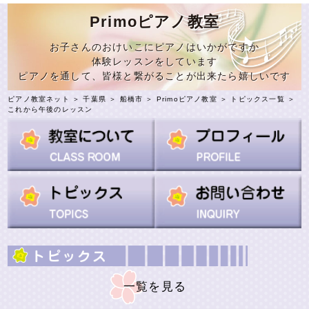
Primoピアノ教室
お子さんのおけいこにピアノはいかがですか
体験レッスンをしています
ピアノを通して、皆様と繋がることが出来たら嬉しいです
ピアノ教室ネット
＞
千葉県
＞
船橋市
＞
Primoピアノ教室
＞
トピックス一覧
＞
これから午後のレッスン
一覧を見る