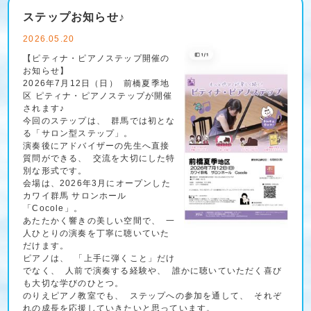
ステップお知らせ♪
2026.05.20
【ピティナ・ピアノステップ開催の
お知らせ】
2026年7月12日（日） 前橋夏季地
区 ピティナ・ピアノステップが開催
されます♪
今回のステップは、 群馬では初とな
る「サロン型ステップ」。
演奏後にアドバイザーの先生へ直接
質問ができる、 交流を大切にした特
別な形式です。
会場は、2026年3月にオープンした
カワイ群馬 サロンホール
「Cocole」。
あたたかく響きの美しい空間で、 一
人ひとりの演奏を丁寧に聴いていた
だけます。
ピアノは、 「上手に弾くこと」だけ
でなく、 人前で演奏する経験や、 誰かに聴いていただく喜び
も大切な学びのひとつ。
のりえピアノ教室でも、 ステップへの参加を通して、 それぞ
れの成長を応援していきたいと思っています。