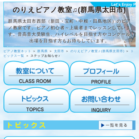
のりえピアノ教室♫(群馬県太田市)
群馬県太田市西部（新田・宝町・中根・田島地区）のピア
ノ教室です。ピアノ初心者～上級者までレッスンしていま
す。音高音大受験生、ハイレベルを目指す方やコンクール
出場を目指す方もお待ちしています。
ピアノ教室ネット
＞
群馬県
＞
太田市
＞
のりえピアノ教室♫(群馬県太田市)
＞
ト
ピックス一覧
＞ ステップお知らせ♪