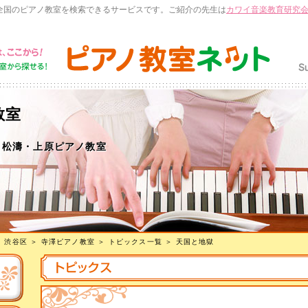
全国のピアノ教室を検索できるサービスです。ご紹介の先生は
カワイ音楽教育研究
教室
・松濤・上原ピアノ教室
＞
渋谷区
＞
寺澤ピアノ教室
＞
トピックス一覧
＞ 天国と地獄