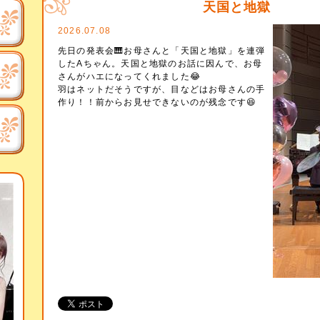
天国と地獄
2026.07.08
先日の発表会🎹お母さんと「天国と地獄」を連弾
したAちゃん。天国と地獄のお話に因んで、お母
さんがハエになってくれました😂
羽はネットだそうですが、目などはお母さんの手
作り！！前からお見せできないのが残念です😆