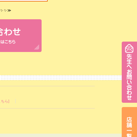
✨✨
≫
ちら]