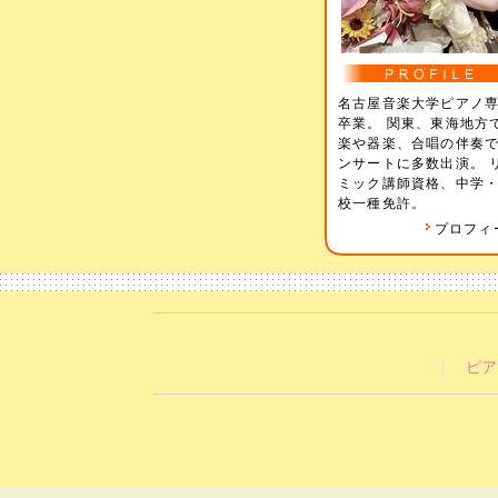
名古屋音楽大学ピアノ
卒業。 関東、東海地方
楽や器楽、合唱の伴奏
ンサートに多数出演。 
ミック講師資格、中学
校一種免許。
プロフィ
ピア