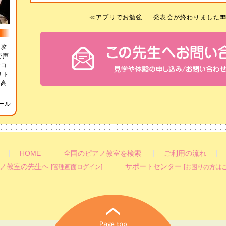
≪
アプリでお勉強
発表会が終わりました🎹
専攻
で声
でコ
リト
・高
ール
HOME
全国のピアノ教室を検索
ご利用の流れ
ノ教室の先生へ
サポートセンター
[管理画面ログイン]
[お困りの方はこ