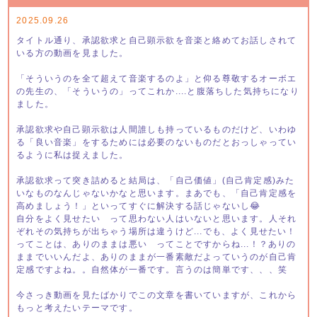
2025.09.26
タイトル通り、承認欲求と自己顕示欲を音楽と絡めてお話しされて
いる方の動画を見ました。
「そういうのを全て超えて音楽するのよ」と仰る尊敬するオーボエ
の先生の、「そういうの」ってこれか....と腹落ちした気持ちになり
ました。
承認欲求や自己顕示欲は人間誰しも持っているものだけど、いわゆ
る「良い音楽」をするためには必要のないものだとおっしゃってい
るように私は捉えました。
承認欲求って突き詰めると結局は、「自己価値」(自己肯定感)みた
いなものなんじゃないかなと思います。まあでも、「自己肯定感を
高めましょう！」といってすぐに解決する話じゃないし😂
自分をよく見せたい って思わない人はいないと思います。人それ
ぞれその気持ちが出ちゃう場所は違うけど...でも、よく見せたい！
ってことは、ありのままは悪い ってことですからね...！？ありの
ままでいいんだよ、ありのままが一番素敵だよっていうのが自己肯
定感ですよね。。自然体が一番です。言うのは簡単です、、、笑
今さっき動画を見たばかりでこの文章を書いていますが、これから
もっと考えたいテーマです。