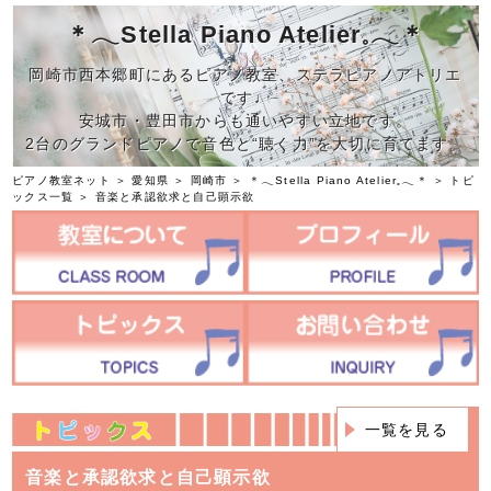
＊𓂃Stella Piano Atelier𓈒𓂃＊
岡崎市西本郷町にあるピアノ教室、ステラピアノアトリエ
です♩
安城市・豊田市からも通いやすい立地です。
2台のグランドピアノで音色と“聴く力”を大切に育てます。
ピアノ教室ネット
＞
愛知県
＞
岡崎市
＞
＊𓂃Stella Piano Atelier𓈒𓂃＊
＞
トピ
ックス一覧
＞ 音楽と承認欲求と自己顕示欲
一覧を見る
音楽と承認欲求と自己顕示欲