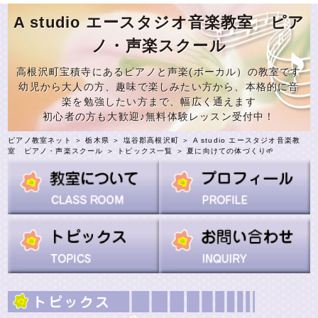
A studio エースタジオ音楽教室 ピア
ノ・声楽スクール
高根沢町宝積寺にあるピアノと声楽(ボーカル）の教室です
幼児から大人の方、趣味で楽しみたい方から、本格的に音
楽を勉強したい方まで、幅広く通えます
初心者の方も大歓迎♪無料体験レッスン受付中！
ピアノ教室ネット
＞
栃木県
＞
塩谷郡高根沢町
＞
A studio エースタジオ音楽教
室 ピアノ・声楽スクール
＞
トピックス一覧
＞ 夏に向けての体づくり🌱