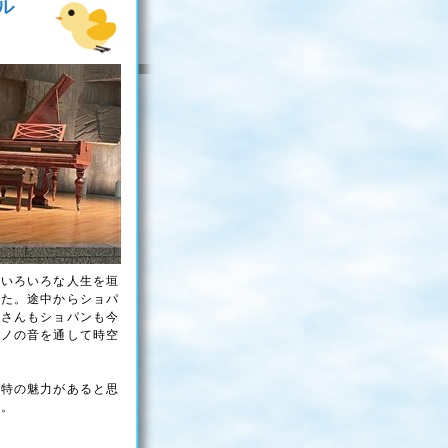
ル
らいろいろな人生を垣
した。途中からショパ
口さんもショパンも今
アノの音を通して時空
独特の魅力があると思
…。