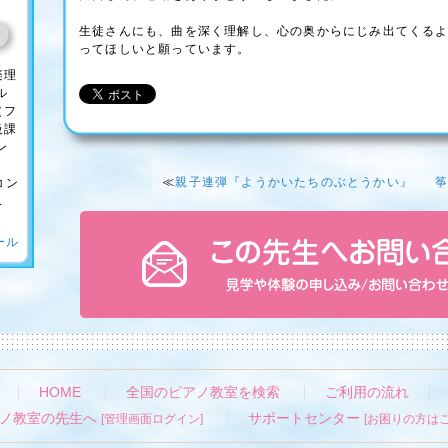
生徒さんにも、曲を深く理解し、心の奥からにじみ出てくる
ってほしいと願っています。
楽理
ル
（フ
級課
ン
≪
親子連弾『ようかいたちのぶとうかい』
筝
コン
.
ール
HOME
全国のピアノ教室を検索
ご利用の流れ
ノ教室の先生へ
サポートセンター
[管理画面ログイン]
[お困りの方はこ