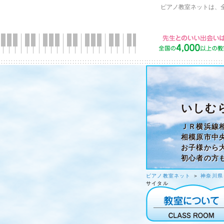
ピアノ教室ネットは、
いしむ
ＪＲ横浜線
相模原市中
お子様から
初心者の方
ピアノ教室ネット
＞
神奈川県
サイタル