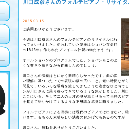
川口成彦さんのフォルテピアノ・リサイタ
2025.03.15
ご訪問ありがとうございます。
今週は川口成彦さんのフォルテピアノのリサイタルに行
ってまいりました。使われていた楽器はショパン存命時
の1843年に作られたプレイエル社製の物だそうです。
オールショパンのプログラムでした。ショパンもこのよ
うな響きを聴きながら作曲したのでしょう。
川口さんの演奏はとにかく素晴らしかったです。曲の深
い理解に基づいた上での表現の幅の広いこと。短い時間なが
間見て、いろいろな場所を旅してきたような濃密なひと時で
ンが川口さんに乗り移ってきているような気がしました。川
ここにいる、そして二人の天才の魂が混じりあって当時のピ
を超えて語りかけてくるような不思議な感覚に陥りました。
フォルテピアノによる演奏には現代のピアノでは出せない、
います。もちろん素晴らしい演奏のおかげでもあるのですが
川口さん、感動をありがとうございました。