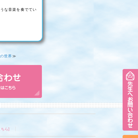
ような音楽を奏でてい
の世界
≫
ちら]