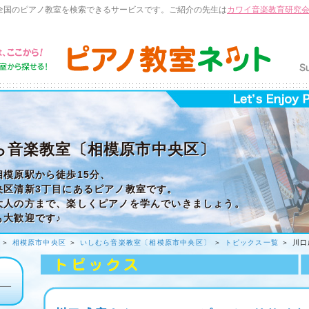
全国のピアノ教室を検索できるサービスです。ご紹介の先生は
カワイ音楽教育研究
ら音楽教室〔相模原市中央区〕
相模原駅から徒歩15分、
央区清新3丁目にあるピアノ教室です。
大人の方まで、楽しくピアノを学んでいきましょう。
も大歓迎です♪
＞
相模原市中央区
＞
いしむら音楽教室〔相模原市中央区〕
＞
トピックス一覧
＞ 川