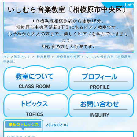
いしむら音楽教室〔相模原市中央区〕
ＪＲ横浜線相模原駅から徒歩15分、
相模原市中央区清新3丁目にあるピアノ教室です。
お子様から大人の方まで、楽しくピアノを学んでいきまし
ょう。
初心者の方も大歓迎です♪
ピアノ教室ネット
＞
神奈川県
＞
相模原市中央区
＞
いしむら音楽教室〔相模原市
中央区〕
2026.02.02