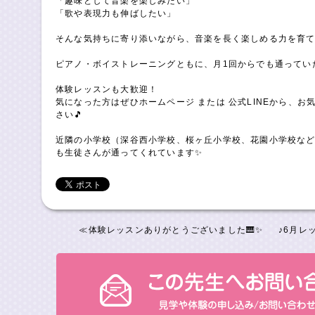
「趣味として音楽を楽しみたい」
「歌や表現力も伸ばしたい」
そんな気持ちに寄り添いながら、音楽を長く楽しめる力を育てて
ピアノ・ボイストレーニングともに、月1回からでも通ってい
体験レッスンも大歓迎！
気になった方はぜひホームページ または 公式LINEから、お
さい🎵
近隣の小学校（深谷西小学校、桜ヶ丘小学校、花園小学校な
も生徒さんが通ってくれています✨
≪
体験レッスンありがとうございました🎹✨
♪6月レ