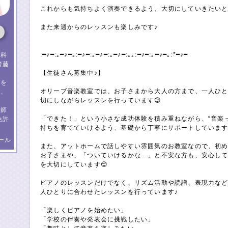
これからも気持ちよく演奏できるよう、大切にしていきたいと
また来週からのレッスンも楽しみです♪
:━♪━:｡━♪━｡:━♪━:｡━♪━:｡━♪━:｡｡:━♪━:｡━♪━｡:*━♪━
学科
齊藤
【生徒さん募集中♪】
直
ノを
オリーブ音楽教室では、お子さまから大人の方まで、一人ひ
に、
切にしながらレッスンを行っています😊
鈴
に師
「できた！」という小さな成功体験を積み重ねながら、“音楽
免許
持ちを育てていけるよう、基礎から丁寧にサポートしています
ール
また、アットホームで話しやすい雰囲気のお教室なので、初
お子さまや、「ついていけるかな…」と不安な方も、安心し
を大切にしています😊
ピアノのレッスンだけでなく、リズム活動や読譜、表現力な
人ひとりに合わせたレッスンを行っています♪
「楽しくピアノを始めたい」
「学校の伴奏や発表会に挑戦したい」