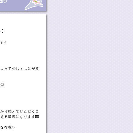
✨
✨】
す♪
によって少しずつ音が変
😊
っかり整えていただくこ
える環境になります🎹
な存在✨