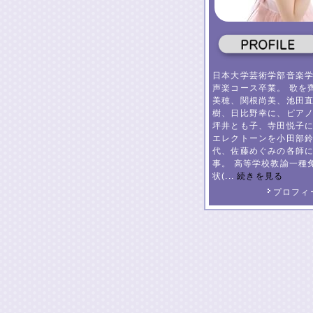
日本大学芸術学部音楽
声楽コース卒業。 歌を
美穂、関根尚美、池田
樹、日比野幸に、ピア
坪井とも子、寺田悦子
エレクトーンを小田部
代、佐藤めぐみの各師
事。 高等学校教諭一種
状(...
続きを見る
プロフィ