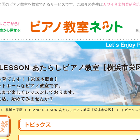
全国のピアノ教室を検索できるサービスです。ご紹介の先生は
カワイ音楽教育研究
O LESSON あたらしピアノ教室【横浜市栄
｣を育てます！【栄区本郷台】
ットホームなピアノ教室です。
人まで楽しくレッスンしております。
生活、始めてみませんか？
。
＞
横浜市栄区
＞
PIANO LESSON あたらしピアノ教室【横浜市栄区】
＞ トピックス