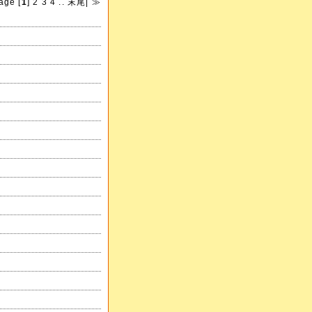
age [
1
]
2
3
4
..
末尾
|
≫