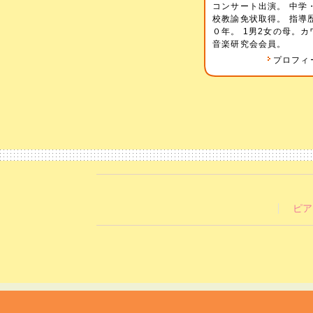
コンサート出演。 中学
校教諭免状取得。 指導
０年。 1男2女の母。カ
音楽研究会会員。
プロフィ
ピア