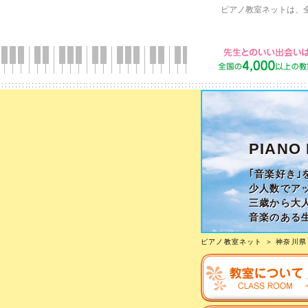
ピアノ教室ネットは、
PIAN
｢音楽好き
少人数でア
三歳から大
音楽のある
駐車場有り
ピアノ教室ネット
＞
神奈川県