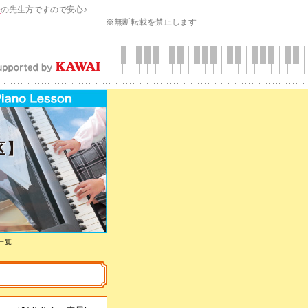
会
の先生方ですので安心♪
※無断転載を禁止します
区】
一覧