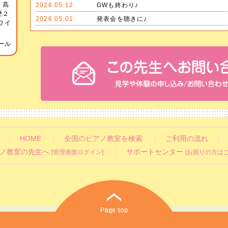
・高
2026.05.12
GWも終わり♪
歴２
2026.05.01
発表会を聴きに♪
ワイ
ール
HOME
全国のピアノ教室を検索
ご利用の流れ
ノ教室の先生へ
サポートセンター
[管理画面ログイン]
[お困りの方はこ