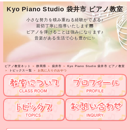
Kyo Piano Studio 袋井市 ピアノ教室
小さな努力を積み重ねる経験ができる♪
親切丁寧に指導いたします🎹
ピアノを弾けることは強みになります♪
音楽がある生活で心も豊かに✨
ピアノ教室ネット
＞
静岡県
＞
袋井市
＞
Kyo Piano Studio 袋井市 ピアノ教室
＞
トピックス一覧
＞ お気に入りのおやつ