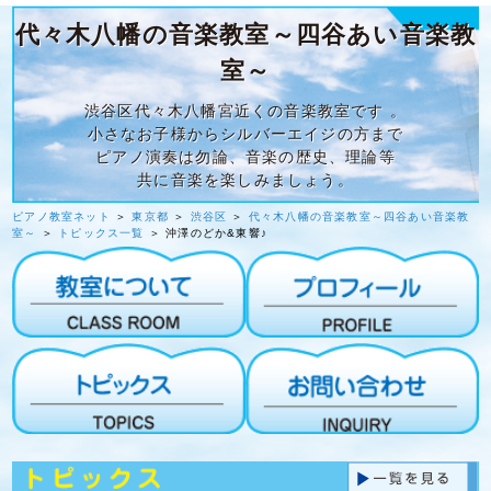
代々木八幡の音楽教室～四谷あい音楽教
室～
渋谷区代々木八幡宮近くの音楽教室です 。
小さなお子様からシルバーエイジの方まで
ピアノ演奏は勿論、音楽の歴史、理論等
共に音楽を楽しみましょう。
ピアノ教室ネット
＞
東京都
＞
渋谷区
＞
代々木八幡の音楽教室～四谷あい音楽教
室～
＞
トピックス一覧
＞ 沖澤のどか&東響♪