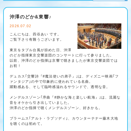
沖澤のどか&東響♪
2026.07.02
こんにちは、四谷あい です。
ご覧下さり有難うございます。
東京をタブル台風が掠めた日、沖澤
のどか指揮東京交響楽団のコンサートに行って参りました。
以前、沖澤のどか指揮は京響で聴きましたが東京交響楽団では
お初！
デュカス｢交響詩『#魔法使いの弟子』｣は、ディズニー映画｢フ
ァンタジア｣の中で印象的に使われている名曲。
躍動感ある、そして臨時感溢れるサウンドで、透明な音。
メンデルスゾーン｢序曲『#静かな海と楽しい航海』｣は、流麗な
音をオケから引き出していました。
沖澤のどか指揮で聴くメンデルスゾーン、好きかも。
ブラームス｢アルト・ラプソディ｣、カウンターテナー藤木大地
を聴くのは初めて。