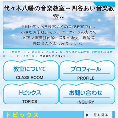
代々木八幡の音楽教室～四谷あい音楽教
室～
渋谷区代々木八幡宮近くの音楽教室です 。
小さなお子様からシルバーエイジの方まで
ピアノ演奏は勿論、音楽の歴史、理論等
共に音楽を楽しみましょう。
ピアノ教室ネット
＞
東京都
＞
渋谷区
＞
代々木八幡の音楽教室～四谷あい音楽教
室～
＞
トピックス一覧
＞ 受験期を乗り越えて♪