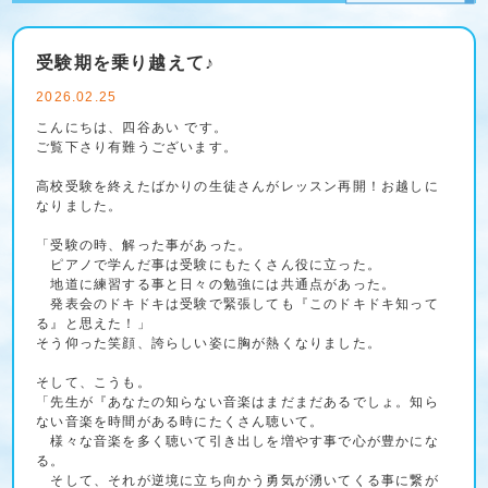
受験期を乗り越えて♪
2026.02.25
こんにちは、四谷あい です。
ご覧下さり有難うございます。
高校受験を終えたばかりの生徒さんがレッスン再開！お越しに
なりました。
「受験の時、解った事があった。
ピアノで学んだ事は受験にもたくさん役に立った。
地道に練習する事と日々の勉強には共通点があった。
発表会のドキドキは受験で緊張しても『このドキドキ知って
る』と思えた！」
そう仰った笑顔、誇らしい姿に胸が熱くなりました。
そして、こうも。
「先生が『あなたの知らない音楽はまだまだあるでしょ。知ら
ない音楽を時間がある時にたくさん聴いて。
様々な音楽を多く聴いて引き出しを増やす事で心が豊かにな
る。
そして、それが逆境に立ち向かう勇気が湧いてくる事に繋が