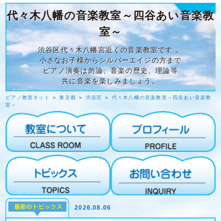
代々木八幡の音楽教室～四谷あい音楽教
室～
渋谷区代々木八幡宮近くの音楽教室です 。
小さなお子様からシルバーエイジの方まで
ピアノ演奏は勿論、音楽の歴史、理論等
共に音楽を楽しみましょう。
ピアノ教室ネット
＞
東京都
＞
渋谷区
＞
代々木八幡の音楽教室～四谷あい音楽教
室～
2026.08.06