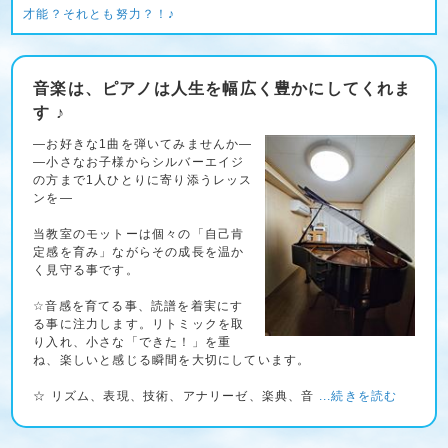
才能？それとも努力？！♪
音楽は、ピアノは人生を幅広く豊かにしてくれま
す ♪
―お好きな1曲を弾いてみませんか―
―小さなお子様からシルバーエイジ
の方まで1人ひとりに寄り添うレッス
ンを―
当教室のモットーは個々の「自己肯
定感を育み」ながらその成長を温か
く見守る事です。
☆音感を育てる事、読譜を着実にす
る事に注力します。リトミックを取
り入れ、小さな「できた！」を重
ね、楽しいと感じる瞬間を大切にしています。
☆ リズム、表現、技術、アナリーゼ、楽典、音
...続きを読む