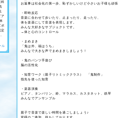
楽科
お返事は社会化の第一歩、恥ずかしいけど小さいお子様も頑
高
上
・即時反応
ピア
音楽に合わせて歩いたり、止まったり、走ったり、
本
体を楽器にして音楽を表現します。
ズポ
みんな大好きなサブジェクトです。
認定
→体と心のコントロール
.
・まめまき
ール
「鬼は外、福はうち」
みんなで大きな声でまめまきしましょう！
・鬼のパンツ手遊び
脳の活性化
・知育ワーク（親子リトミッククラス） 「鬼制作」
指先を使った知育
・楽器演奏
ピアノ、タンバリン、鈴、マラカス、カスタネット、鉄琴
みんなでアンサンブル
親子で音楽で楽しい時間を過ごしましょう♪
皆様のご参加、待ちしております。