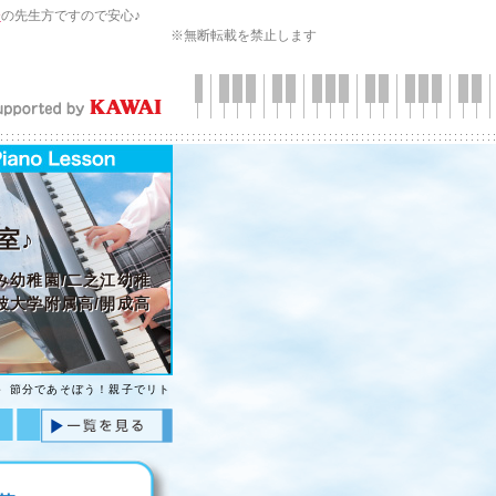
会
の先生方ですので安心♪
※無断転載を禁止します
室♪
ぐみ幼稚園/二之江幼稚
筑波大学附属高/開成高
＞ 節分であそぼう！親子でリト