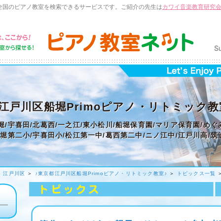
全国のピアノ教室を検索できるサービスです。ご紹介の先生は
カワイ音楽教育研究
江戸川区船堀Primoピアノ・リトミック教
堀/宇喜田/北葛西/一之江/東小松川/船堀保育園/マリア保育園/め
船堀第二小/宇喜田小/松江第一中/葛西第二中/ニノ江中/江戸川高/
＞
江戸川区
＞
♪東京都江戸川区船堀Primoピアノ・リトミック教室♪
＞
トピックス一覧