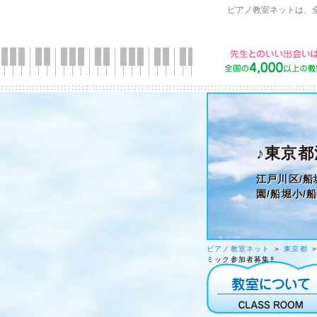
ピアノ教室ネットは、
♪東京都
江戸川区/船
園/船堀小/
ピアノ教室ネット
＞
東京都
ミック参加者募集‼️