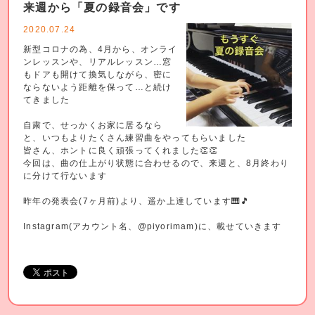
来週から「夏の録音会」です
2020.07.24
新型コロナの為、4月から、オンライ
ンレッスンや、リアルレッスン…窓
もドアも開けて換気しながら、密に
ならないよう距離を保って…と続け
てきました
自粛で、せっかくお家に居るなら
と、いつもよりたくさん練習曲をやってもらいました
皆さん、ホントに良く頑張ってくれました👏👏
今回は、曲の仕上がり状態に合わせるので、来週と、8月終わり
に分けて行ないます
昨年の発表会(7ヶ月前)より、遥か上達しています🎹🎵
Instagram(アカウント名、@piyorimam)に、載せていきます