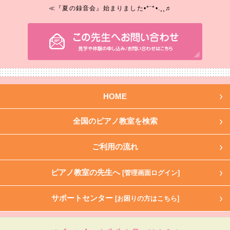
≪『夏の録音会』始まりました•*¨*•.¸¸♬︎
HOME
全国のピアノ教室を検索
ご利用の流れ
ピアノ教室の先生へ
[管理画面ログイン]
サポートセンター
[お困りの方はこちら]