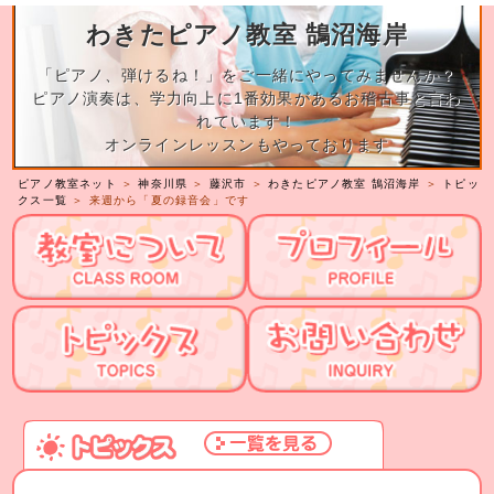
わきたピアノ教室 鵠沼海岸
「ピアノ、弾けるね！」をご一緒にやってみませんか？
ピアノ演奏は、学力向上に1番効果があるお稽古事と言わ
れています！
オンラインレッスンもやっております
ピアノ教室ネット
＞
神奈川県
＞
藤沢市
＞
わきたピアノ教室 鵠沼海岸
＞
トピッ
クス一覧
＞ 来週から「夏の録音会」です