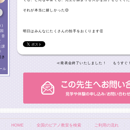
それが本当に嬉しかった😌
)
 国
明日はみんなにたくさんの拍手をおくります👏
 音
て
士課
学
続き
≪
発表会終了いたしました！
もうすぐ
ール
HOME
全国のピアノ教室を検索
ご利用の流れ