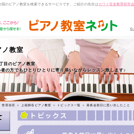
全国のピアノ教室を検索できるサービスです。ご紹介の先生は
カワイ音楽教育研究
アノ教室
丁目のピアノ教室
心者の方でもひとりひとりに寄り添いながらレッスン致します♪
＞
世田谷区
＞
上祖師谷ピアノ教室
＞
トピックス一覧
＞ 発表会前日に思い出したこと