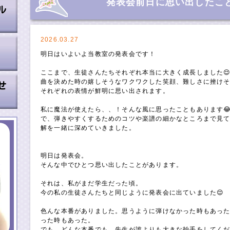
発表会前日に思い出したこ
2026.03.27
明日はいよいよ当教室の発表会です！
ここまで、生徒さんたちそれぞれ本当に大きく成長しました
曲を決めた時の嬉しそうなワクワクした笑顔、難しさに挫け
それぞれの表情が鮮明に思い出されます。
私に魔法が使えたら、、！そんな風に思ったこともあります
で、弾きやすくするためのコツや楽譜の細かなところまで見
解を一緒に深めていきました。
明日は発表会。
そんな中でひとつ思い出したことがあります。
それは、私がまだ学生だった頃。
今の私の生徒さんたちと同じように発表会に出ていました😌
色んな本番がありました。思うように弾けなかった時もあった
った時もあった。
でも、どんな本番でも、先生が誰よりも大きな拍手をしてく