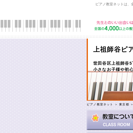
ピアノ教室ネットは、
上祖師谷ピ
世田谷区上祖師谷5
小さなお子様や初
ピアノ教室ネット
＞
東京都