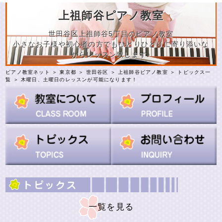
上祖師谷ピアノ教室
世田谷区上祖師谷5丁目のピアノ教室
小さなお子様や初心者の方でもひとりひとりに寄り添いな
がらレッスン致します♪
ピアノ教室ネット
＞
東京都
＞
世田谷区
＞
上祖師谷ピアノ教室
＞
トピックス一
覧
＞ 木曜日、土曜日のレッスンが可能になります！
一覧を見る