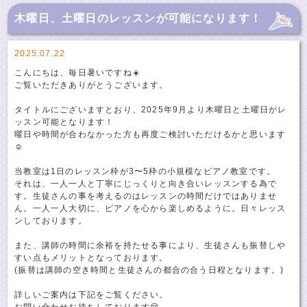
木曜日、土曜日のレッスンが可能になります！
2025.07.22
こんにちは、毎日暑いですね☀️
ご覧いただきありがとうございます。
タイトルにございますとおり、2025年9月より木曜日と土曜日がレ
ッスン可能となります！
曜日や時間が合わなかった方も再度ご検討いただけるかと思います
☺️
当教室は1日のレッスン枠が3〜5枠の小規模なピアノ教室です。
それは、一人一人と丁寧にじっくりと向き合いレッスンする為で
す。生徒さんの事を考えるのはレッスンの時間だけではありませ
ん。一人一人大切に、ピアノを心から楽しめるように。日々レッス
ンしております。
また、講師の時間に余裕を持たせる事により、生徒さんも振替しや
すい点もメリットとなっております。
(振替は講師の空き時間と生徒さんの都合の合う日程となります。)
詳しいご案内は下記をご覧ください。
お問い合わせお待ちしております😌