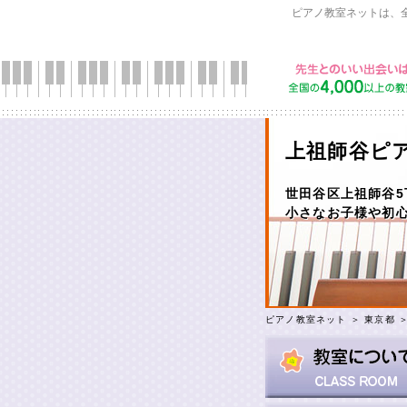
ピアノ教室ネットは、
上祖師谷ピ
世田谷区上祖師谷5
小さなお子様や初
ピアノ教室ネット
＞
東京都