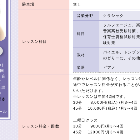
駐車場
無し
音楽分野
クラシック
ソルフェージュ、
音楽高校受験対策
科目
保育士資格試験対
レッスン科目
験対策
バイエル、トンプ
教材
のどりーむ、その
)
楽器
ピアノ
 国
 音
年齢やレベルに関係なく、レッスン
て
途中でレッスン料金が変わることが
士課
いいただけます。
学
※レッスンは年間42回です。
続き
30分 8,000円(税込) /月3〜4回
45分 10,000円(税込) /月3〜4回
ール
土曜日クラス
レッスン料金・回数
30分 9000円/月3〜4回
45分 12000円/月3〜4回