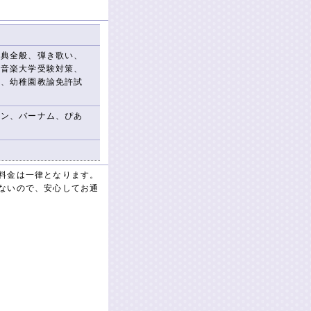
楽典全般、弾き歌い、
、音楽大学受験対策、
策、幼稚園教諭免許試
ソン、バーナム、ぴあ
他
料金は一律となります。
ないので、安心してお通