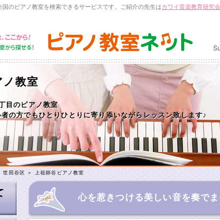
全国のピアノ教室を検索できるサービスです。ご紹介の先生は
カワイ音楽教育研究
アノ教室
丁目のピアノ教室
心者の方でもひとりひとりに寄り添いながらレッスン致します♪
＞
世田谷区
＞
上祖師谷ピアノ教室
心を惹きつける美しい音を奏でま