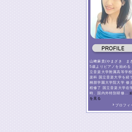
山﨑麻貴(やまざき まき
5歳よりピアノを始める
立音楽大学附属高等学校
楽科 国立音楽大学を経
桐朋学園大学院大学 修
程修了 国立音楽大学在
時、国内外特別研修...
を見る
プロフィ