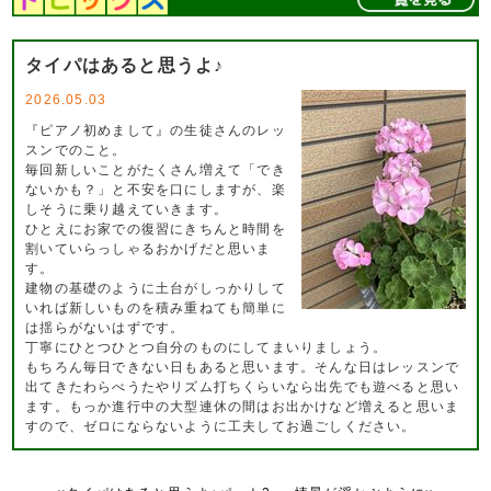
タイパはあると思うよ♪
2026.05.03
『ピアノ初めまして』の生徒さんのレッ
スンでのこと。
毎回新しいことがたくさん増えて「でき
ないかも？」と不安を口にしますが、楽
しそうに乗り越えていきます。
ひとえにお家での復習にきちんと時間を
割いていらっしゃるおかげだと思いま
す。
建物の基礎のように土台がしっかりして
いれば新しいものを積み重ねても簡単に
は揺らがないはずです。
丁寧にひとつひとつ自分のものにしてまいりましょう。
もちろん毎日できない日もあると思います。そんな日はレッスンで
出てきたわらべうたやリズム打ちくらいなら出先でも遊べると思い
ます。もっか進行中の大型連休の間はお出かけなど増えると思いま
すので、ゼロにならないように工夫してお過ごしください。