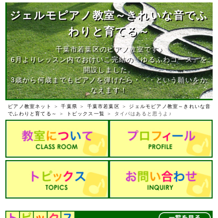
ジェルモピアノ教室～きれいな音でふ
わりと育てる～
千葉市若葉区のピアノ教室です♪
6月よりレッスン内でおけいこ完結の『ゆるふわコース』を
開設しました。
3歳から何歳までもピアノを弾けたら・・・という願いをか
なえます！
ピアノ教室ネット
＞
千葉県
＞
千葉市若葉区
＞
ジェルモピアノ教室～きれいな音
でふわりと育てる～
＞
トピックス一覧
＞ タイパはあると思うよ♪