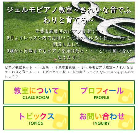
ジェルモピアノ教室～きれいな音でふ
わりと育てる～
千葉市若葉区のピアノ教室です♪
6月よりレッスン内でおけいこ完結の『ゆるふわコース』を
開設しました。
3歳から何歳までもピアノを弾けたら・・・という願いをか
なえます！
ピアノ教室ネット
＞
千葉県
＞
千葉市若葉区
＞
ジェルモピアノ教室～きれいな音
でふわりと育てる～
＞
トピックス一覧
＞ 脱力奏法ってどんなレッスンをするので
しょう？