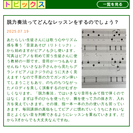
脱力奏法ってどんなレッスンをするのでしょう？
2025.07.19
あたらしい生徒さんには歌う心やリズム
感を養う「音楽あそび（リトミック）」
から始めますがピアノも少し使います。
写真はピアノを初めて習う生徒さんに使
う教材の一部です。音符が一つもありま
せんね！ちいさなお子さんから見たらグ
ランドピアノはクジラのように大きく見
えます！なので手首の力でガンガン弾い
てしまうこともあり、のちのちつながっ
たメロディを美しく演奏するのがむずか
しくなります。「脱力奏法」ではいきなり音符をみて指で弾くので
はなく、まずは手のひらを使ったり、腕を使って力の抜き方、入れ
方を覚えていきます。その後、指一本一本の力の使い方も習ってい
きます。毎回講師の真似をしてピアノに慣れていくうちにきれいな
音とよくない音を判断できるようにレッスンを重ねていきます。だ
から3才からでも大丈夫なんですね。