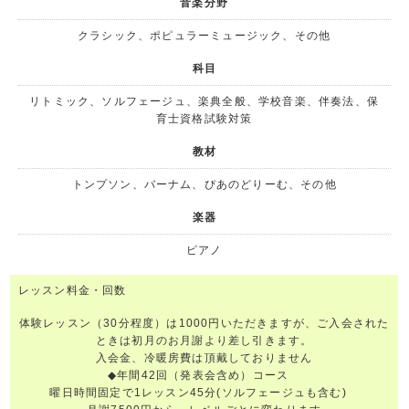
音楽分野
クラシック、ポピュラーミュージック、その他
科目
リトミック、ソルフェージュ、楽典全般、学校音楽、伴奏法、保
育士資格試験対策
教材
トンプソン、バーナム、ぴあのどりーむ、その他
楽器
ピアノ
レッスン料金・回数
体験レッスン（30分程度）は1000円いただきますが、ご入会された
ときは初月のお月謝より差し引きます。
入会金、冷暖房費は頂戴しておりません
◆年間42回（発表会含め）コース
曜日時間固定で1レッスン45分(ソルフェージュも含む)