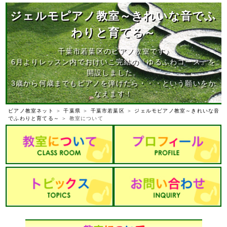
ジェルモピアノ教室～きれいな音でふ
わりと育てる～
千葉市若葉区のピアノ教室です♪
6月よりレッスン内でおけいこ完結の『ゆるふわコース』を
開設しました。
3歳から何歳までもピアノを弾けたら・・・という願いをか
なえます！
ピアノ教室ネット
＞
千葉県
＞
千葉市若葉区
＞
ジェルモピアノ教室～きれいな音
でふわりと育てる～
＞ 教室について