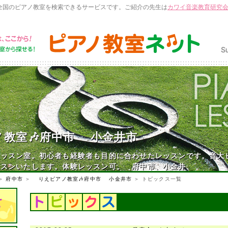
全国のピアノ教室を検索できるサービスです。ご紹介の先生は
カワイ音楽教育研究
教室🎶府中市 小金井市
レッスン室。初心者も経験者も目的に合わせたレッスンです。音大
ッスンいたします。体験レッスン可。 府中市、小金井、
＞
府中市
＞
りえピアノ教室🎶府中市 小金井市
＞ トピックス一覧