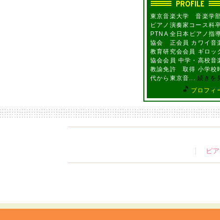
東京音楽大学 音楽
ピアノ演奏家コース科
PTNA 全日本ピアノ指
協会 正会員 カワイ音
教育研究会会員 ギロッ
協会会員 中学・高校音
教諭免許 取得 小学校
代から東京音...
続きを
プロフィ
ピア