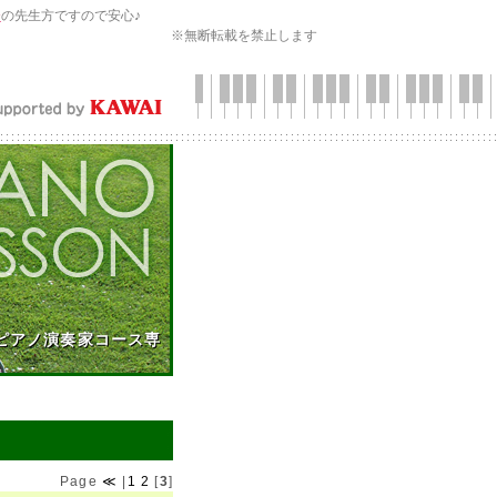
会
の先生方ですので安心♪
※無断転載を禁止します
ピアノ演奏家コース専
Page
≪
|
1
2
[
3
]