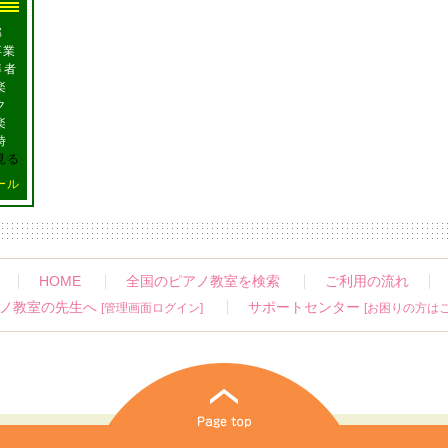
学部
卒業
導者
楽
ク
楽
時
見る
ール
HOME
全国のピアノ教室を検索
ご利用の流れ
ノ教室の先生へ
サポートセンター
[管理画面ログイン]
[お困りの方はこ