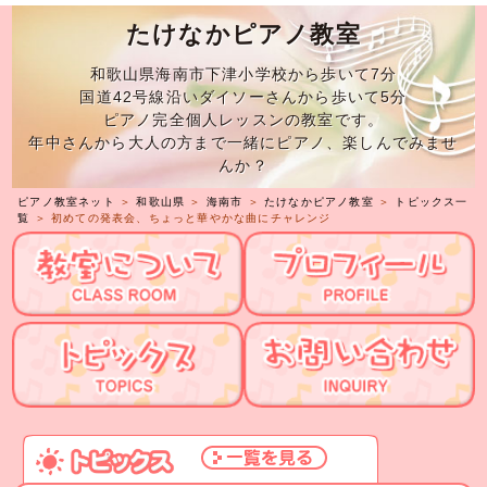
たけなかピアノ教室
和歌山県海南市下津小学校から歩いて7分
国道42号線沿いダイソーさんから歩いて5分
ピアノ完全個人レッスンの教室です。
年中さんから大人の方まで一緒にピアノ、楽しんでみませ
んか？
ピアノ教室ネット
＞
和歌山県
＞
海南市
＞
たけなかピアノ教室
＞
トピックス一
覧
＞ 初めての発表会、ちょっと華やかな曲にチャレンジ