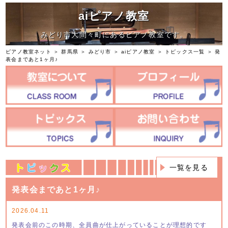
aiピアノ教室
みどり市大間々町にあるピアノ教室です。
ピアノ教室ネット
＞
群馬県
＞
みどり市
＞
aiピアノ教室
＞
トピックス一覧
＞ 発
表会まであと1ヶ月♪
一覧を見る
発表会まであと1ヶ月♪
2026.04.11
発表会前のこの時期、全員曲が仕上がっていることが理想的です