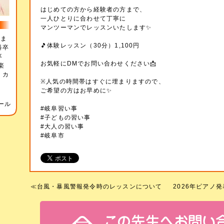
はじめての方から経験者の方まで、
一人ひとりに合わせて丁寧に
マンツーマンでレッスンいたします✨
生ま
🎵体験レッスン（30分）1,100円
科卒
卒
お気軽にDMでお問い合わせください📩
楽
 カ
※人気の時間帯はすぐに埋まりますので、
ー
ご希望の方はお早めに✨
ール
#岐阜習い事
#子どもの習い事
#大人の習い事
#岐阜市
≪
台風・暴風警報発令時のレッスンについて
2026年ピアノ