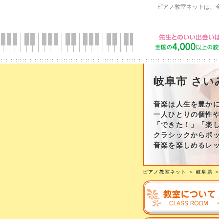
ピアノ教室ネットは、
岐阜市 さ
音楽は人生を豊か
一人ひとりの個性
「できた！」「楽
クラシックからポ
音楽を楽しめるレ
ピアノ教室ネット
＞
岐阜県