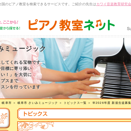
全国のピアノ教室を検索できるサービスです。ご紹介の先生は
カワイ音楽教育研究
いみミュージック
にしてくれる宝物です
や目標に寄り添い
しい！」を大切に
ップスまで
ッスンを行っています
＞
岐阜市
＞
岐阜市 さいみミュージック
＞
トピックス一覧
＞ 🌸2026年度 新規生徒募