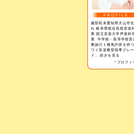
服部彩未愛知県犬山市
れ 岐阜県鴬谷高校音楽
業 国立音楽大学声楽科
業 中学校・高等学校音
教諭の１種免許状を持つ
ワイ音楽教室指導グレ
ド...
続きを見る
プロフィ