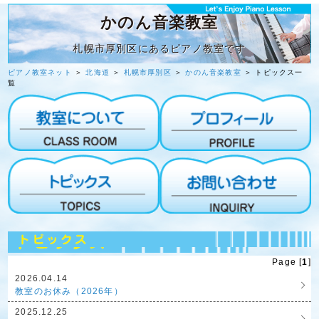
かのん音楽教室
札幌市厚別区にあるピアノ教室です
ピアノ教室ネット
＞
北海道
＞
札幌市厚別区
＞
かのん音楽教室
＞ トピックス一
覧
Page [
1
]
2026.04.14
教室のお休み（2026年）
2025.12.25