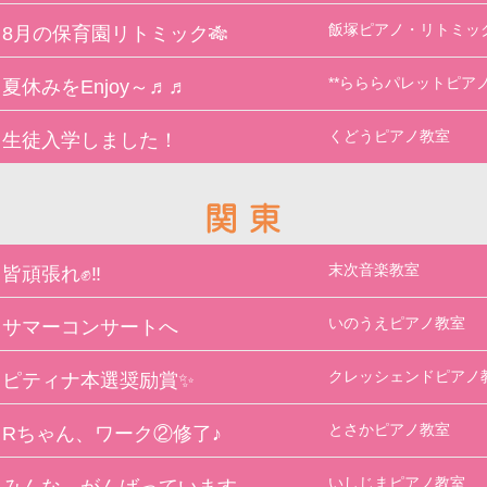
飯塚ピアノ・リトミッ
8月の保育園リトミック🎋
**らららパレットピアノ
夏休みをEnjoy～♬♬
くどうピアノ教室
生徒入学しました！
末次音楽教室
皆頑張れ✊‼
いのうえピアノ教室
サマーコンサートへ
クレッシェンドピアノ
ピティナ本選奨励賞✨
とさかピアノ教室
Rちゃん、ワーク②修了♪
いしじまピアノ教室