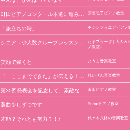
みんな、がんばっています
須藤暁子ピアノ教室
町田ピアノコンクール本選に進みます
🍀シンフォニアピアノ教
「旅立ちの時」
たまプラーザ❘大人＆
シニア（少人数グループレッスン♪）
ノ教室♪
とうま音楽教室
笑顔で弾くと
れいぜん音楽教室
『「ここまでできた」が伝える！成長のYouTube』
浜田ピアノ教室
第30回発表会を記念して、素敵なゲストをお呼びしました
Primoピアノ教室
選曲少しずつです
代々木八幡の音楽教室
才能？それとも努力？！♪