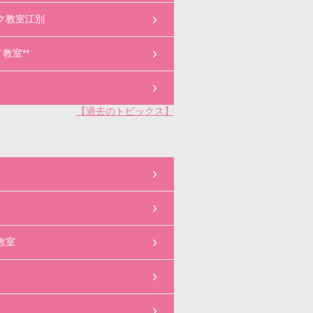
ク教室江別
教室**
【過去のトピックス】
教室