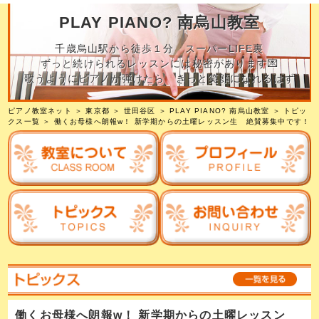
PLAY PIANO? 南烏山教室
千歳烏山駅から徒歩１分 スーパーLIFE裏
ずっと続けられるレッスンには秘密があります💌
歌うようにピアノが弾けたら きっと笑顔になれるはず
ピアノ教室ネット
＞
東京都
＞
世田谷区
＞
PLAY PIANO? 南烏山教室
＞
トピッ
クス一覧
＞ 働くお母様へ朗報w！ 新学期からの土曜レッスン生 絶賛募集中です！
働くお母様へ朗報w！ 新学期からの土曜レッスン