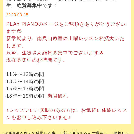
生 絶賛募集中です！
2023.03.15
PLAY PIANOのページをご覧頂きありがとうござい
ます😊
新学期より、南烏山教室の土曜レッスン枠拡大いた
します。
只今、生徒さん絶賛募集中でございます🌟
現在募集中のお時間です。
11時〜12時の間
13時〜14時の間
15時〜17時の間
18時〜19時の間
満員御礼
♪レッスンにご興味のある方は、お気軽に体験レッス
ンをお申し込み下さいませ♪
≪
発表会を終えて発覚した事 〜新JK🌟 kちゃんの場合〜
体験レッ