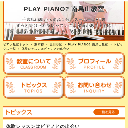
PLAY PIANO? 南烏山教室
千歳烏山駅から徒歩１分 スーパーLIFE裏
ずっと続けられるレッスンには秘密があります💌
歌うようにピアノが弾けたら きっと笑顔になれるはず
ピアノ教室ネット
＞
東京都
＞
世田谷区
＞
PLAY PIANO? 南烏山教室
＞
トピッ
クス一覧
＞ 体験レッスンはピアノとの出会い
体験レッスンはピアノとの出会い