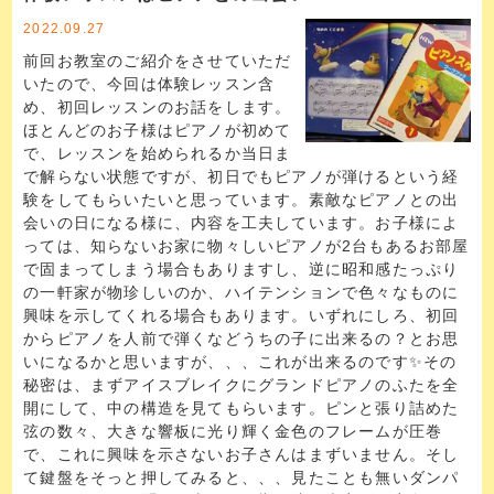
2022.09.27
前回お教室のご紹介をさせていただ
いたので、今回は体験レッスン含
め、初回レッスンのお話をします。
ほとんどのお子様はピアノが初めて
で、レッスンを始められるか当日ま
で解らない状態ですが、初日でもピアノが弾けるという経
験をしてもらいたいと思っています。素敵なピアノとの出
会いの日になる様に、内容を工夫しています。お子様によ
っては、知らないお家に物々しいピアノが2台もあるお部屋
で固まってしまう場合もありますし、逆に昭和感たっぷり
の一軒家が物珍しいのか、ハイテンションで色々なものに
興味を示してくれる場合もあります。いずれにしろ、初回
からピアノを人前で弾くなどうちの子に出来るの？とお思
いになるかと思いますが、、、これが出来るのです✨その
秘密は、まずアイスブレイクにグランドピアノのふたを全
開にして、中の構造を見てもらいます。ピンと張り詰めた
弦の数々、大きな響板に光り輝く金色のフレームが圧巻
で、これに興味を示さないお子さんはまずいません。そし
て鍵盤をそっと押してみると、、、見たことも無いダンパ