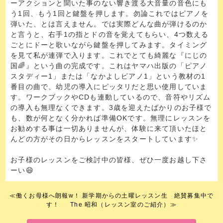
ーアクションと聞いた事のない響き渡る大音量の音色にも
う1回、もう1回と鍵盤を押します。勿論これではピアノを
弾いた、とは言えません。では実際どんな曲が弾けるのか
と言うと、右手1の指とドの音を覚えてもらい、4つ数える
ごとにドーと歌いながら鍵盤を押してみます。タイミング
を見て私が連弾で入ります。これでとても綺麗な『にじの
国🌈』という曲の完成です。これはヤマハ出版の「ピアノ
スタディー1」または「なかよしピアノ1」という教材の1
番目の曲で、幼児の導入にピッタリだと思い使用していま
す。ワークブックやCDも連動しているので、音符やリズム
の導入も無理なくできます。3歳を迎えたばかりのお子様で
も、数が何となく分かれば準備OKです。無理にレッスンを
お勧めする事は一切ありませんが、体験に来て頂いたほと
んどの方がその日からレッスンをスタートしています✨
お子様のレッスンをご検討中の皆様、ぜひ一度お越し下さ
ーい😄
≪
働くお母様へ朗報w！ 新学期からの土曜レッスン生 絶賛募集中で
す！
The 昭和（レッスン室のご紹介）
≫