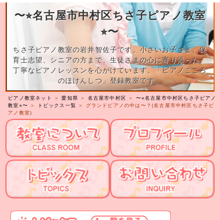
〜⭐︎名古屋市中村区ちさ子ピアノ教室
⭐︎〜
ちさ子ピアノ教室の岩井智佐子です。小さいお子さま、保
育士志望、シニアの方まで、生徒さまの心に寄り添った、
丁寧なピアノレッスンを心がけています。「ピアノこころ
のほけんしつ」登録教室です。
ピアノ教室ネット
＞
愛知県
＞
名古屋市中村区
＞
〜⭐︎名古屋市中村区ちさ子ピアノ
教室⭐︎〜
＞
トピックス一覧
＞ グランドピアノの中は〜？(名古屋市中村区ちさ子ピ
アノ教室)