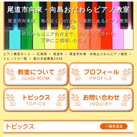
尾道市向東・向島おだわらピアノ教室
尾道市向東町、海の近くののどかな場所にあるピアノ教室
です😊
幼児からシニアの方まで、一人一人に合わせ
丁寧にご指導いたします。
ピアノ教室ネット
＞
広島県
＞
尾道市
＞
尾道市向東・向島おだわらピアノ教室
＞
トピックス一覧
＞ 春の生徒募集2026