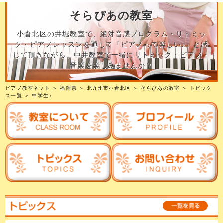
そらぴあの教室
小倉北区の井堀教室で、絶対音感プログラム・リトミッ
ク・ピアノレッスンを通して『ピアノって楽しい♪』と感
じて頂きながら、中井教室で一緒にリトミック・ピアノ・
音楽を楽しみませんか？
ピアノ教室ネット
＞
福岡県
＞
北九州市小倉北区
＞
そらぴあの教室
＞
トピック
ス一覧
＞ 中学生♪