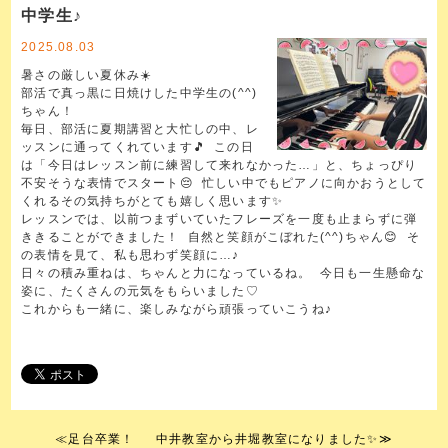
中学生♪
2025.08.03
暑さの厳しい夏休み☀️
部活で真っ黒に日焼けした中学生の(^^)
ちゃん！
毎日、部活に夏期講習と大忙しの中、レ
ッスンに通ってくれています🎵 この日
は「今日はレッスン前に練習して来れなかった…」と、ちょっぴり
不安そうな表情でスタート😔 忙しい中でもピアノに向かおうとして
くれるその気持ちがとても嬉しく思います✨
レッスンでは、以前つまずいていたフレーズを一度も止まらずに弾
ききることができました！ 自然と笑顔がこぼれた(^^)ちゃん😊 そ
の表情を見て、私も思わず笑顔に…♪
日々の積み重ねは、ちゃんと力になっているね。 今日も一生懸命な
姿に、たくさんの元気をもらいました♡
これからも一緒に、楽しみながら頑張っていこうね♪
≪
足台卒業！
中井教室から井堀教室になりました✨
≫