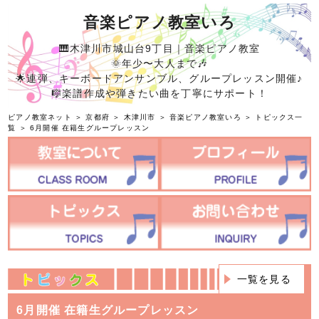
音楽ピアノ教室いろ
🎹木津川市城山台9丁目｜音楽ピアノ教室
🌞年少〜大人まで🎶
🌟連弾、キーボードアンサンブル、グループレッスン開催♪
🎼楽譜作成や弾きたい曲を丁寧にサポート！
ピアノ教室ネット
＞
京都府
＞
木津川市
＞
音楽ピアノ教室いろ
＞
トピックス一
覧
＞ 6月開催 在籍生グループレッスン
一覧を見る
6月開催 在籍生グループレッスン