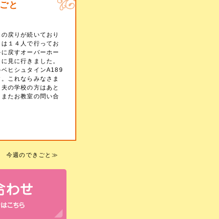
ごと
寒の戻りが続いており
月は１４人で行ってお
ルに戻すオーバーホー
ンに見に行きました。
ベヒシュタインA189
す。これならみなさま
。夫の学校の方はあと
。またお教室の問い合
 今週のできごと
≫