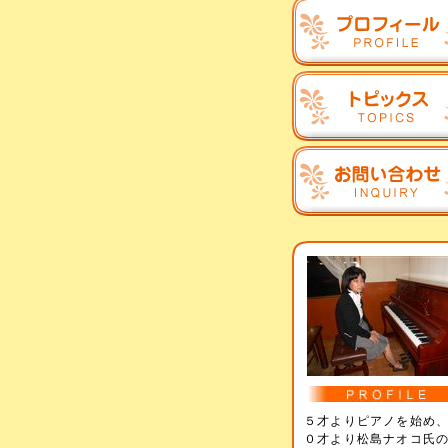
５才よりピアノを始め
０才より松島ナオコ氏