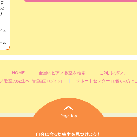
律音
検定
り
越智
け
ツェ
ール
HOME
全国のピアノ教室を検索
ご利用の流れ
ノ教室の先生へ
サポートセンター
[管理画面ログイン]
[お困りの方はこ