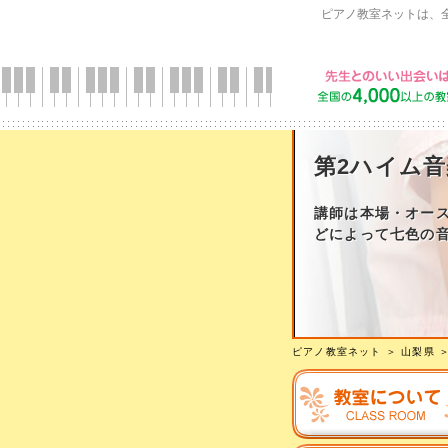
ピアノ教室ネットは、
第2ハイム
講師は本場・オー
どによって七色の
ピアノ教室ネット
＞
山梨県