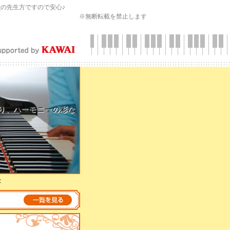
会
の先生方ですので安心♪
※無断転載を禁止します
り、ハーモニーの彩な
と