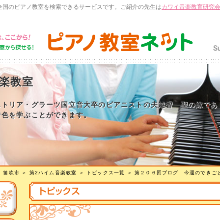
全国のピアノ教室を検索できるサービスです。ご紹介の先生は
カワイ音楽教育研究
音楽教室
ストリア・グラーツ国立音大卒のピアニストの夫越智 聖の嫁であ
音色を学ぶことができます。
＞
笛吹市
＞
第2ハイム音楽教室
＞
トピックス一覧
＞ 第２０６回ブログ 今週のできご