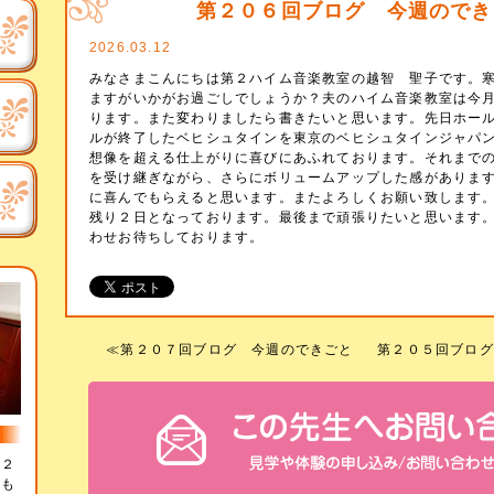
第２０６回ブログ 今週のでき
2026.03.12
みなさまこんにちは第２ハイム音楽教室の越智 聖子です。
ますがいかがお過ごしでしょうか？夫のハイム音楽教室は今
ります。また変わりましたら書きたいと思います。先日ホー
ルが終了したベヒシュタインを東京のベヒシュタインジャパ
想像を超える仕上がりに喜びにあふれております。それまでの
を受け継ぎながら、さらにボリュームアップした感がありま
に喜んでもらえると思います。またよろしくお願い致します
残り２日となっております。最後まで頑張りたいと思います
わせお待ちしております。
≪
第２０７回ブログ 今週のできごと
第２０５回ブログ
、２
のも