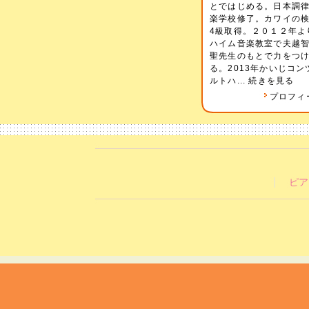
とではじめる。日本調
楽学校修了。カワイの
4級取得。２０１２年よ
ハイム音楽教室で夫
聖先生のもとで力をつ
る。2013年かいじコン
ルトハ...
続きを見る
プロフィ
ピア