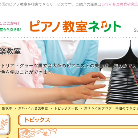
全国のピアノ教室を検索できるサービスです。ご紹介の先生は
カワイ音楽教育研究
音楽教室
ストリア・グラーツ国立音大卒のピアニストの夫越智 聖の嫁であ
音色を学ぶことができます。
＞
笛吹市
＞
第2ハイム音楽教室
＞
トピックス一覧
＞ 第２００回ブログ 今週のできご