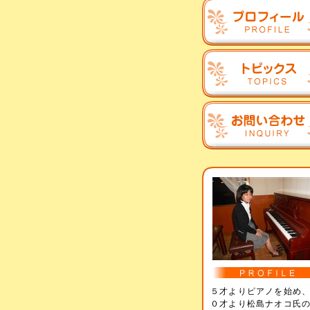
５才よりピアノを始め
０才より松島ナオコ氏