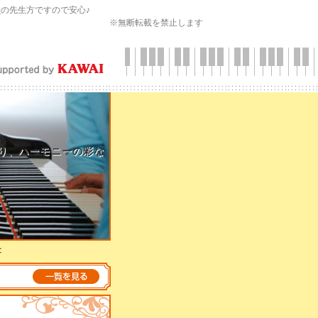
会
の先生方ですので安心♪
※無断転載を禁止します
り、ハーモニーの彩な
と