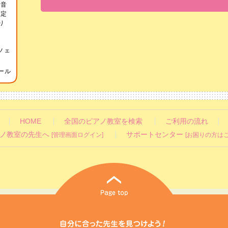
律音
検定
り
越智
け
ツェ
ール
HOME
全国のピアノ教室を検索
ご利用の流れ
ノ教室の先生へ
サポートセンター
[管理画面ログイン]
[お困りの方はこ