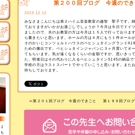
第２００回ブログ 今週のでき
2025.12.12
みなさまこんにちは第２ハイム音楽教室の越智 聖子です。
ておりますがいかがお過ごしでしょうか？今月は今日でドイ
ましたので、夫のお教室の方は今月は１５人で行っておりま
ら書きたいと思います。ホールの方は４月にもう１件ホール
そのかいじコンツェルトハウスのベヒシュタイングランドA1
ための搬出です。ベヒシュタインジャパンに３ヶ月置いてオ
てもらいます。気が遠くなるくらいの金額ですが、思いきっ
た。明後日はその代わりに入るベヒシュタインS145の納品
学校の方はラストスパートでやっていこうと思います。また
待ちしております。
≪
第２０１回ブログ 今週のできごと
第１９９回ブログ
、２
のも