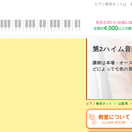
ピアノ教室ネットは、
第2ハイム
講師は本場・オー
どによって七色の
ピアノ教室ネット
＞
山梨県