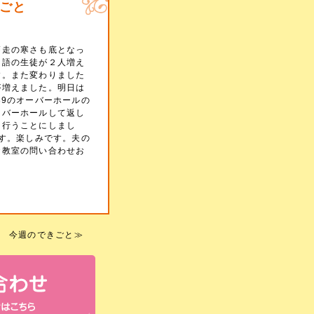
ごと
師走の寒さも底となっ
ツ語の生徒が２人増え
す。また変わりました
が増えました。明日は
89のオーバーホールの
ーバーホールして返し
て行うことにしまし
です。楽しみです。夫の
お教室の問い合わせお
 今週のできごと
≫