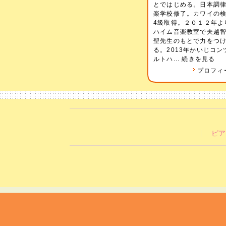
とではじめる。日本調
楽学校修了。カワイの
4級取得。２０１２年よ
ハイム音楽教室で夫
聖先生のもとで力をつ
る。2013年かいじコン
ルトハ...
続きを見る
プロフィ
ピア