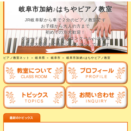
岐阜市加納♪はちやピアノ教室
JR岐阜駅から車で２分のピアノ教室です
お子様から大人の方まで
初めての方大歓迎！
グレードテスト、ピアノコンクールへの参加
音高音大受験まで幅広くレッスンしています
ピアノ教室ネット
＞
岐阜県
＞
岐阜市
＞
岐阜市加納♪はちやピアノ教室