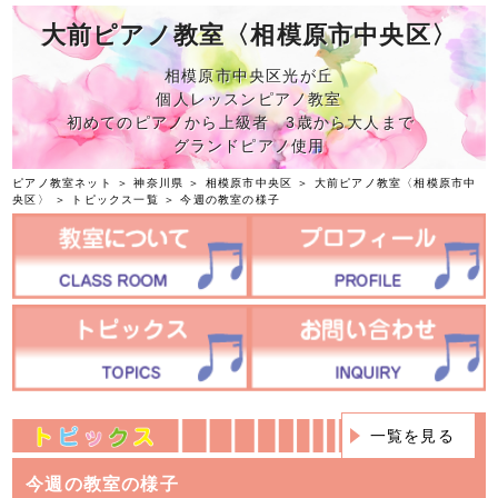
大前ピアノ教室〈相模原市中央区〉
相模原市中央区光が丘
個人レッスンピアノ教室
初めてのピアノから上級者 3歳から大人まで
グランドピアノ使用
ピアノ教室ネット
＞
神奈川県
＞
相模原市中央区
＞
大前ピアノ教室〈相模原市中
央区〉
＞
トピックス一覧
＞ 今週の教室の様子
一覧を見る
今週の教室の様子