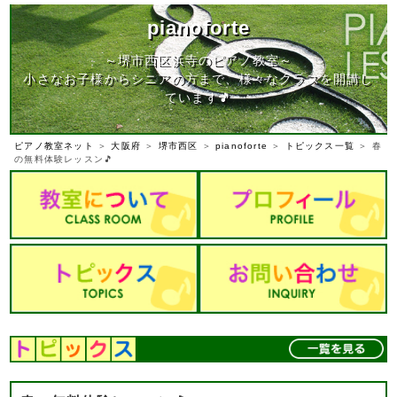
pianoforte
～堺市西区浜寺のピアノ教室～
小さなお子様からシニアの方まで、様々なクラスを開講し
ています🎵
ピアノ教室ネット
＞
大阪府
＞
堺市西区
＞
pianoforte
＞
トピックス一覧
＞ 春
の無料体験レッスン🎵