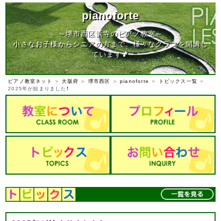
pianoforte
～堺市西区浜寺のピアノ教室～
小さなお子様からシニアの方まで、様々なクラスを開講し
ています🎵
ピアノ教室ネット
＞
大阪府
＞
堺市西区
＞
pianoforte
＞
トピックス一覧
＞
2025年が始まりました❗️