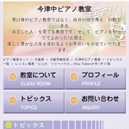
今津中ピアノ教室
受け身のピアノ教室ではなく、自分の頭で考え、行動で
きる
「自立した人」を育てる教室です。そして、ピアノをやっ
ててよかった!と思え、
楽しく豊かな人生を送れるようお手伝いをさせていただき
ます。
ピアノ教室ネット
＞
大阪府
＞
大阪市鶴見区
＞
今津中ピアノ教室
＞
トピックス
一覧
＞ レッスン風景「にじの ツリーハウス」(You Tube)🎉🎐✨🎊🎈🥰