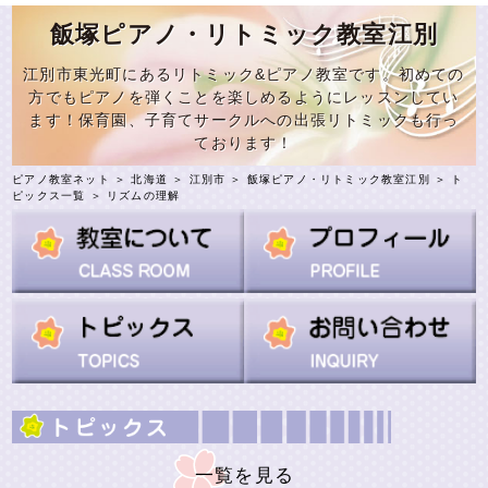
飯塚ピアノ・リトミック教室江別
江別市東光町にあるリトミック&ピアノ教室です。初めての
方でもピアノを弾くことを楽しめるようにレッスンしてい
ます！保育園、子育てサークルへの出張リトミックも行っ
ております！
ピアノ教室ネット
＞
北海道
＞
江別市
＞
飯塚ピアノ・リトミック教室江別
＞
ト
ピックス一覧
＞ リズムの理解
一覧を見る