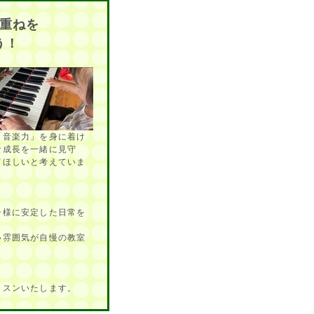
重ねを
う！
「音楽力」を身に着け
な成長を一緒に見守
てほしいと考えていま
子様に安定した日常を
い雰囲気が自慢の教室
ッスンいたします。