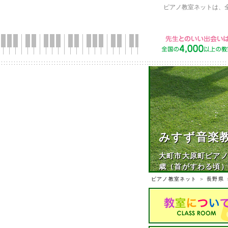
ピアノ教室ネットは、
みすず音楽
大町市大原町ピアノ
歳（首がすわる頃）
ピアノ教室ネット
＞
長野県