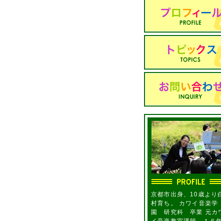
京都市出身、10歳より
村育ち。 カワイ音楽学
園 研究科 卒業 元カ