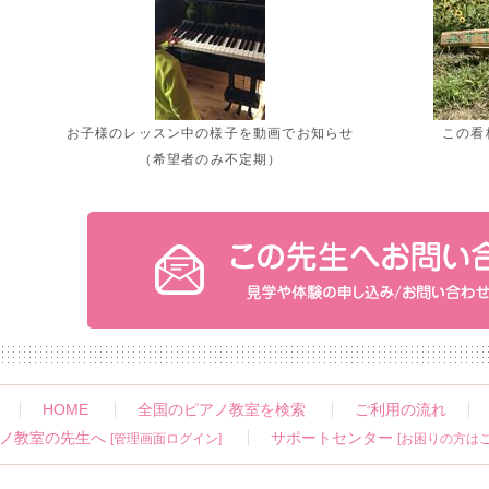
お子様のレッスン中の様子を動画でお知らせ
この看
（希望者のみ不定期）
HOME
全国のピアノ教室を検索
ご利用の流れ
ノ教室の先生へ
サポートセンター
[管理画面ログイン]
[お困りの方はこ