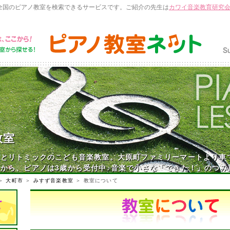
全国のピアノ教室を検索できるサービスです。ご紹介の先生は
カワイ音楽教育研究
教室
とリトミックのこども音楽教室。大原町ファミリーマートより車
から、ピアノは3歳から受付中♪音楽で小さな「できた！」のつみ
＞
大町市
＞
みすず音楽教室
＞ 教室について