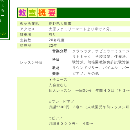
年間
トミ
たる
リー
並
教室所在地
長野県大町市
アクセス
大原ファミリーマートより車で２分。
ール
駐車場
有り
生徒数
20名程度
指導歴
22年
音楽分野
クラシック、ポピュラーミュージ
リトミック、学校音楽、伴奏法、
科目
験対策、幼稚園教諭免許試験対策
レッスン科目
サウンドツリー、バイエル、バー
教材
ピアノ、その他
楽器
▼全コース
入会金なし
個人レッスン 一回30分 年間４０回（月３
◇プレ・ピアノ
月謝5500円 3歳〜（未就園児午前レッスン可
◇ピアノ
月謝６０００円～ 4歳〜