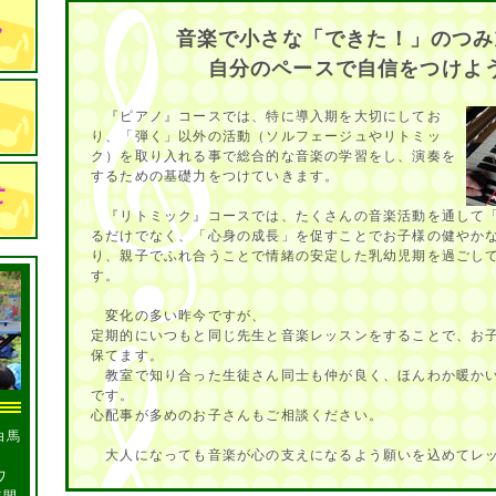
音楽で小さな「できた！」のつみ
自分のペースで自信をつけよ
『ピアノ』コースでは、特に導入期を大切にしてお
り、「弾く」以外の活動（ソルフェージュやリトミッ
ク）を取り入れる事で総合的な音楽の学習をし、演奏を
するための基礎力をつけていきます。
『リトミック』コースでは、たくさんの音楽活動を通して
るだけでなく、「心身の成長」を促すことでお子様の健やか
り、親子でふれ合うことで情緒の安定した乳幼児期を過ごし
す。
変化の多い昨今ですが、
定期的にいつもと同じ先生と音楽レッスンをすることで、お
保てます。
教室で知り合った生徒さん同士も仲が良く、ほんわか暖か
です。
心配事が多めのお子さんもご相談ください。
白馬
大人になっても音楽が心の支えになるよう願いを込めてレ
ワ