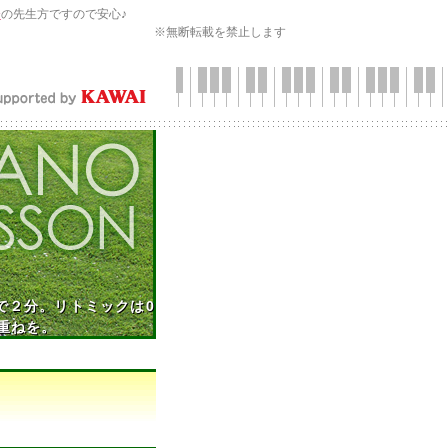
会
の先生方ですので安心♪
※無断転載を禁止します
で２分。リトミックは0
重ねを。