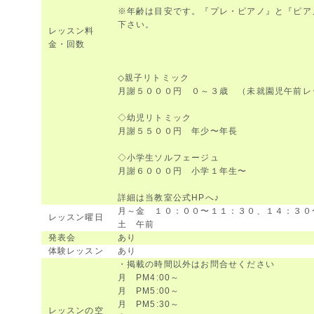
※年齢は目安です。『プレ・ピアノ』と『ピア
下さい。
レッスン料
金・回数
◇親子リトミック
月謝５０００円 ０～３歳 （未就園児午前レ
◇幼児リトミック
月謝５５００円 年少〜年長
◇小学生ソルフェージュ
月謝６０００円 小学１年生〜
詳細は当教室公式HPへ♪
月～金 １０：００〜１１：３０、１４：３０
レッスン曜日
土 午前
発表会
あり
体験レッスン
あり
・掲載の時間以外はお問合せください
月 PM4:00～
月 PM5:00～
月 PM5:30～
レッスンの空