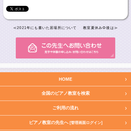
≪
2021年にも書いた居場所について
教室夏休み🌻後は
≫
HOME
全国のピアノ教室を検索
ご利用の流れ
ピアノ教室の先生へ
[管理画面ログイン]