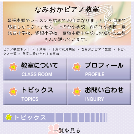
なみおかピアノ教室
幕張本郷でレッスンを始めて30年になりました。今日まで
感謝しかございません。上の台小学校、西の谷小学校、幕
張西小学校、鷺沼小学校、幕張本郷中学校にお通いの生徒
さんが通っています。
ピアノ教室ネット
＞
千葉県
＞
千葉市花見川区
＞
なみおかピアノ教室
＞
トピッ
クス一覧
＞ 教室に着いたらする事は
一覧を見る