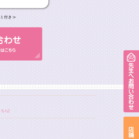
ミ付き
≫
ちら]