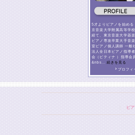
5才よりピアノを始める
京音楽大学附属高等学
経て、東京音楽大学器
ピアノ専攻卒業大手音
室ピアノ個人講師 一般
法人全日本ピアノ指導
会（ピティナ ）指導会
&nbs...
続きを見る
プロフィ
ピア