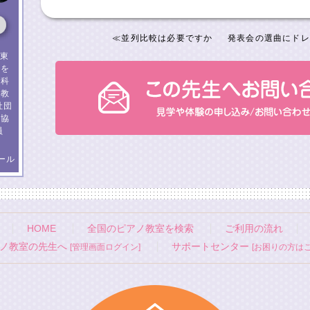
≪
並列比較は必要ですか
発表会の選曲にドレ
 東
校を
楽科
楽教
社団
者協
員
ール
HOME
全国のピアノ教室を検索
ご利用の流れ
ノ教室の先生へ
サポートセンター
[管理画面ログイン]
[お困りの方はこ