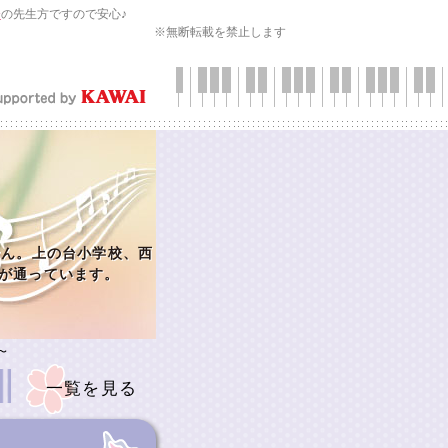
会
の先生方ですので安心♪
※無断転載を禁止します
せん。上の台小学校、西
が通っています。
〜
一覧を見る