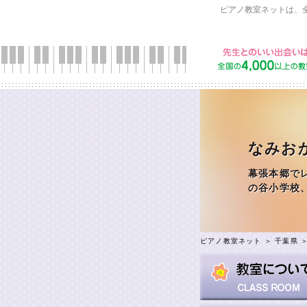
ピアノ教室ネットは、
なみお
幕張本郷で
の谷小学校
ピアノ教室ネット
＞
千葉県