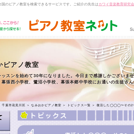
全国のピアノ教室を検索できるサービスです。ご紹介の先生は
カワイ音楽教育研究
かピアノ教室
レッスンを始めて30年になりました。今日まで感謝しかございま
、幕張西小学校、鷺沼小学校、幕張本郷中学校にお通いの生徒さん
＞
千葉市花見川区
＞
なみおかピアノ教室
＞
トピックス一覧
＞ 復活した◯◯◯〜その2