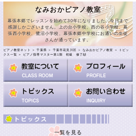
なみおかピアノ教室
幕張本郷でレッスンを始めて30年になりました。今日まで
感謝しかございません。上の台小学校、西の谷小学校、幕
張西小学校、鷺沼小学校、幕張本郷中学校にお通いの生徒
さんが通っています。
ピアノ教室ネット
＞
千葉県
＞
千葉市花見川区
＞
なみおかピアノ教室
＞
トピッ
クス一覧
＞ ピアノ指導マスター第1期 初級 修了🙌
一覧を見る