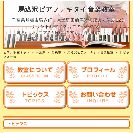
馬込沢ピアノ♪ キタイ音楽教室
千葉県船橋市馬込町 東武野田線馬込沢駅より徒歩12分
グランドピアノ２台でのレッスン♪
園児からシニアの初心者の方もお待ちしています♪
土曜日、日曜日もレッスンしています♪
ピアノ教室ネット
＞
千葉県
＞
船橋市
＞
馬込沢ピアノ♪ キタイ音楽教室
＞ トピッ
クス一覧